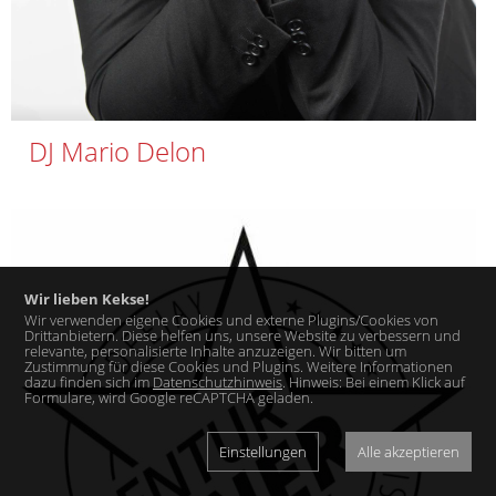
DJ Mario Delon
Wir lieben Kekse!
Wir verwenden eigene Cookies und externe Plugins/Cookies von
Drittanbietern. Diese helfen uns, unsere Website zu verbessern und
relevante, personalisierte Inhalte anzuzeigen. Wir bitten um
Zustimmung für diese Cookies und Plugins. Weitere Informationen
dazu finden sich im
Datenschutzhinweis
. Hinweis: Bei einem Klick auf
Formulare, wird Google reCAPTCHA geladen.
Einstellungen
Alle akzeptieren