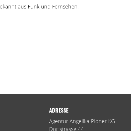
 bekannt aus Funk und Fernsehen.
ADRESSE
Agentur Angelika Ploner KG
Dorfstrasse 44