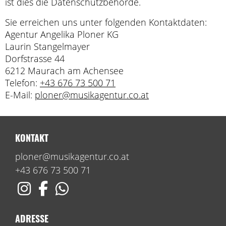
ist dies die Datenschutzbehörde.
Sie erreichen uns unter folgenden Kontaktdaten:
Agentur Angelika Ploner KG
Laurin Stangelmayer
Dorfstrasse 44
6212 Maurach am Achensee
Telefon:
+43 676 73 500 71
E-Mail:
ploner@musikagentur.co.at
KONTAKT
ploner@musikagentur.co.at
+43 676 73 500 71
ADRESSE